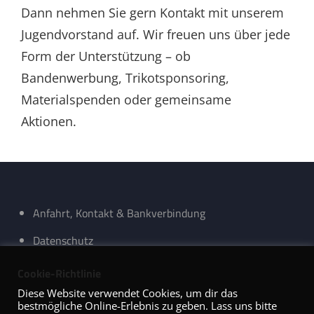
Dann nehmen Sie gern Kontakt mit unserem
Jugendvorstand auf. Wir freuen uns über jede
Form der Unterstützung – ob
Bandenwerbung, Trikotsponsoring,
Materialspenden oder gemeinsame
Aktionen.
Anfahrt, Kontakt & Bankverbindung
Datenschutz
Impressum
Cookie-Richtlinie
Diese Website verwendet Cookies, um dir das
bestmögliche Online-Erlebnis zu geben. Lass uns bitte